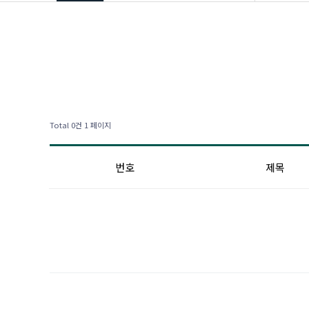
학과소개
입학안내
학부안내
대학원
학생활동
Total 0건
1 페이지
장학/취업
커뮤니티
번호
제목