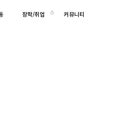
동
장학/취업
커뮤니티
활동
장학안내
공지사항
그램
취업정보
Q&A
리
취업지원센터
영상갤러리
학과소식 갤러리
관련사이트
학과 발간 자료
도서관계 소식