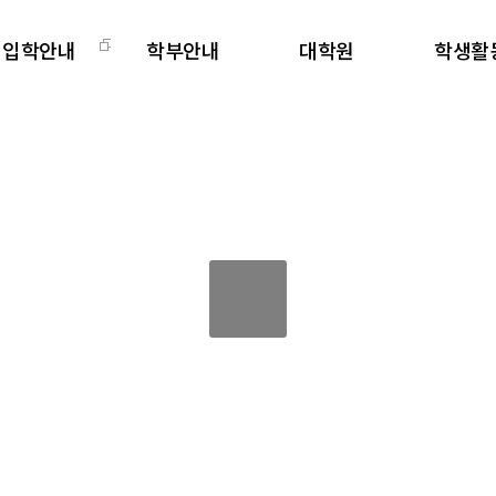
입학안내
학부안내
대학원
학생활
학부
교과과정
대학원소개
학과주요
편입
교직안내
교과과정
비교과프로
대학원
학사일정
학사일정
전공동아
학생회