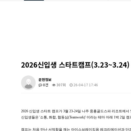
학과소개
공지사항
입학안내
Q&A
학부안내
영상갤러
대학원
학과소식
학생활동
관련사이
장학/취업
학과 발간
2026신입생 스타트캠프(3.23~3.24)
커뮤니티
도서관계 
문헌정보
0건
307회
26-04-17 17:46
2026 신입생 스타트 캠프가 3월 23-24일 나주 중흥골드스파 리조트에서
신입생들은 '소통, 화합, 협동심
(Teamwork)' 이라는 테마 아래 1박 2
캠프는 처음 만난 서먹함을 깨는 아이스브레이킹용 레크리에이션과 단