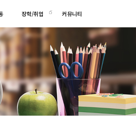
동
장학/취업
커뮤니티
활동
장학안내
공지사항
그램
취업정보
Q&A
리
취업지원센터
영상갤러리
학과소식 갤러리
관련사이트
학과 발간 자료
도서관계 소식