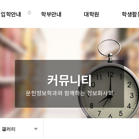
입학안내
학부안내
대학원
학생활
학부
교과과정
대학원소개
학과주요
편입
교직안내
교과과정
비교과프로
대학원
학사일정
학사일정
전공동아
학생회
커뮤니티
문헌정보학과와 함께하는 정보화사회
 갤러리