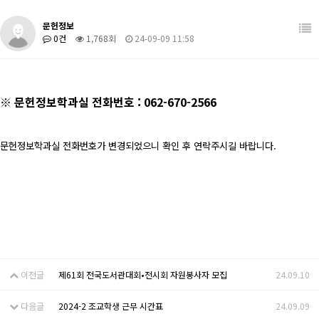
학생활동
관련사이트
문헌정보
0건
1,768회
24-09-09 11:58
장학/취업
학과 발간 자료
커뮤니티
도서관계 소식
※ 문헌정보학과실 전화번호 : 062-670-2566
문헌정보학과실 전화번호가 변경되었으니 확인 후 연락주시길 바랍니다.
이전글
제61회 전국도서관대회•전시회 자원봉사자 모집
24.09.10
다음글
2024-2 조교학생 근무 시간표
24.09.09