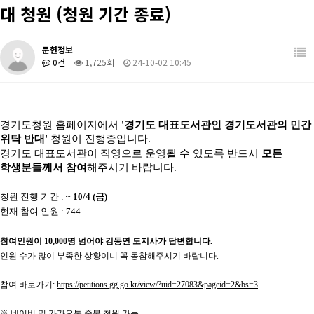
대 청원 (청원 기간 종료)
학생활동
관련사이트
장학/취업
학과 발간 자료
문헌정보
0건
1,725회
24-10-02 10:45
커뮤니티
도서관계 소식
경기도청원 홈페이지에서
'경기도 대표도서관인 경기도서관의 민간
위탁 반대'
청원이 진행중입니다.
경기도 대표도서관이 직영으로 운영될 수 있도록 반드시
모든
학생분들께서 참여
해주시기 바랍니다.
청원 진행 기간 :
~ 10/4 (금)
현재 참여 인원 : 744
참여인원이 10,000명 넘어야 김동연 도지사가 답변합니다.
인원 수가 많이 부족한 상황이니 꼭 동참해주시기 바랍니다.
참여 바로가기:
https://petitions.gg.go.kr/view/?uid=27083&pageid=2&bs=3
※ 네이버 및 카카오톡 중복 청원 가능