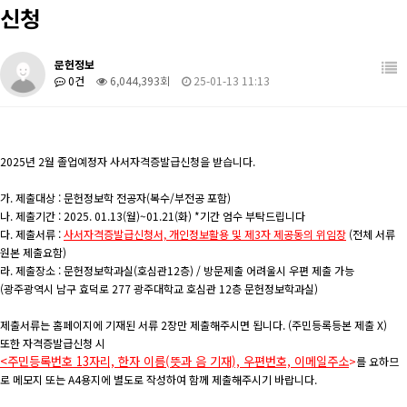
신청
학생활동
관련사이트
장학/취업
학과 발간 자료
문헌정보
0건
6,044,393회
25-01-13 11:13
커뮤니티
도서관계 소식
2025년 2월 졸업예정자 사서자격증발급신청을 받습니다.
가. 제출대상 : 문헌정보학 전공자(복수/부전공 포함)
나. 제출기간 : 2025. 01.13(월)~01.21(화) *기간 엄수 부탁드립니다
다. 제출서류 :
사서자격증발급신청서, 개인정보활용 및 제3자 제공동의 위임장
(전체 서류
원본 제출요함)
라. 제출장소 : 문헌정보학과실(호심관12층) / 방문제출 어려울시 우편 제출 가능
(광주광역시 남구 효덕로 277 광주대학교 호심관 12층 문헌정보학과실)
제출서류는 홈페이지에 기재된 서류 2장만 제출해주시면 됩니다. (주민등록등본 제출 X)
또한 자격증발급신청 시
<주민등록번호 13자리, 한자 이름(뜻과 음 기재), 우편번호, 이메일주소
>
를 요하므
로 메모지 또는 A4용지에 별도로 작성하여 함께 제출해주시기 바랍니다.