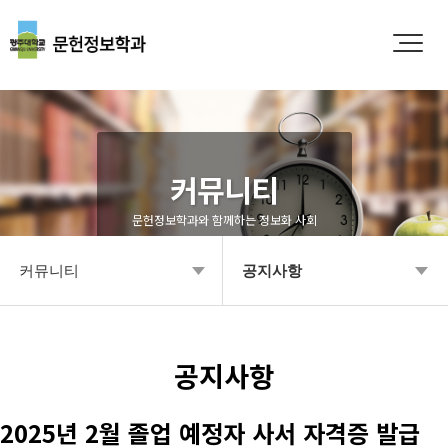
커뮤니티
문헌정보학과와 함께하는 정보화 사회
커뮤니티
공지사항
학과소개
공지사항
입학안내
Q&A
공지사항
학부안내
영상갤러리
2025년 2월 졸업 예정자 사서 자격증 발급
대학원
학과소식 갤러리