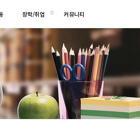
동
장학/취업
커뮤니티
활동
장학안내
공지사항
그램
취업정보
Q&A
리
취업지원센터
영상갤러리
학과소식 갤러리
관련사이트
학과 발간 자료
도서관계 소식