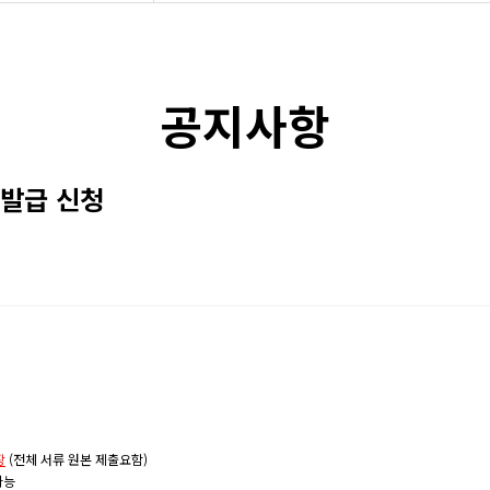
리
공지사항
 갤러리
트
 발급 신청
 자료
소식
장
(전체 서류 원본 제출요함)
가능