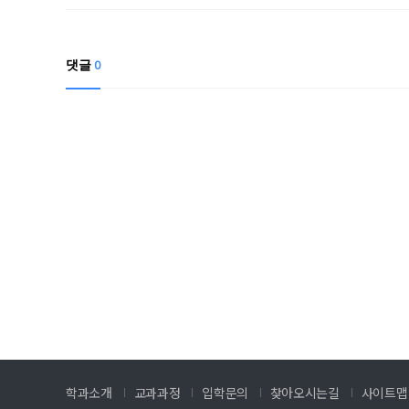
댓글
0
학과소개
교과과정
입학문의
찾아오시는길
사이트맵