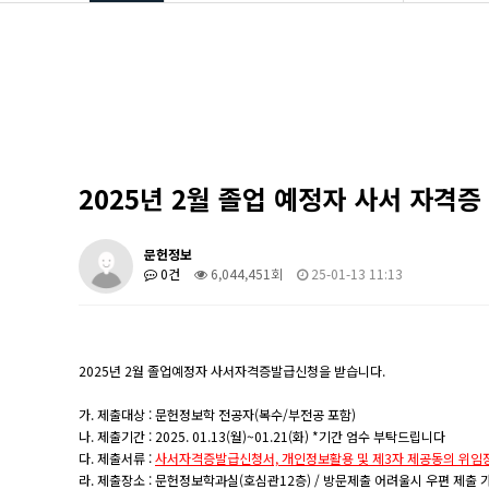
학과소개
공지사항
입학안내
Q&A
학부안내
영상갤러
대학원
학과소식
학생활동
관련사이
2025년 2월 졸업 예정자 사서 자격증
장학/취업
학과 발간
문헌정보
커뮤니티
도서관계 
0건
6,044,451회
25-01-13 11:13
2025년 2월 졸업예정자 사서자격증발급신청을 받습니다.
가. 제출대상 : 문헌정보학 전공자(복수/부전공 포함)
나. 제출기간 : 2025. 01.13(월)~01.21(화) *기간 엄수 부탁드립니다
다. 제출서류 :
사서자격증발급신청서, 개인정보활용 및 제3자 제공동의 위임
라. 제출장소 : 문헌정보학과실(호심관12층) / 방문제출 어려울시 우편 제출 