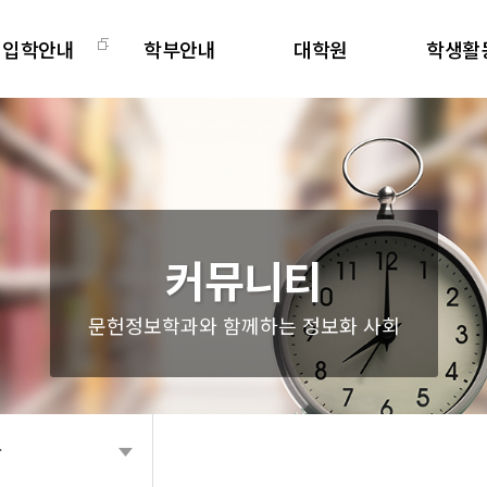
입학안내
학부안내
대학원
학생활
학부
교과과정
대학원소개
학과주요
편입
교직안내
교과과정
비교과프로
대학원
학사일정
학사일정
전공동아
학생회
커뮤니티
문헌정보학과와 함께하는 정보화 사회
항