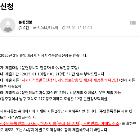
신청
학생활동
관련사이트
장학/취업
학과 발간 자료
문헌정보
0건
6,044,514회
25-01-13 11:13
커뮤니티
도서관계 소식
2025년 2월 졸업예정자 사서자격증발급신청을 받습니다.
가. 제출대상 : 문헌정보학 전공자(복수/부전공 포함)
나. 제출기간 : 2025. 01.13(월)~01.21(화) *기간 엄수 부탁드립니다
다. 제출서류 :
사서자격증발급신청서, 개인정보활용 및 제3자 제공동의 위임장
(전체 서류
원본 제출요함)
라. 제출장소 : 문헌정보학과실(호심관12층) / 방문제출 어려울시 우편 제출 가능
(광주광역시 남구 효덕로 277 광주대학교 호심관 12층 문헌정보학과실)
제출서류는 홈페이지에 기재된 서류 2장만 제출해주시면 됩니다. (주민등록등본 제출 X)
또한 자격증발급신청 시
<주민등록번호 13자리, 한자 이름(뜻과 음 기재), 우편번호, 이메일주소
>
를 요하므
로 메모지 또는 A4용지에 별도로 작성하여 함께 제출해주시기 바랍니다.