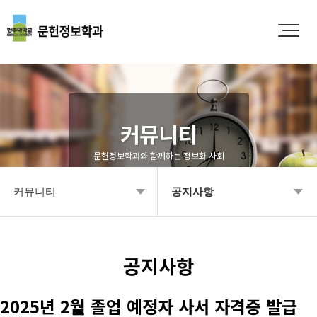
커뮤니티
문헌정보학과와 함께하는 정보화 사회
커뮤니티
공지사항
학과소개
공지사항
입학안내
Q&A
공지사항
학부안내
영상갤러리
2025년 2월 졸업 예정자 사서 자격증 발급
대학원
학과소식 갤러리