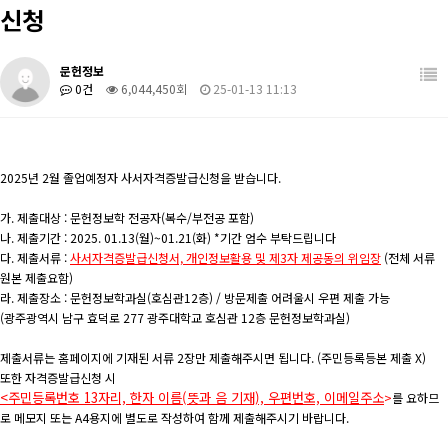
신청
학생활동
관련사이트
장학/취업
학과 발간 자료
문헌정보
0건
6,044,450회
25-01-13 11:13
커뮤니티
도서관계 소식
2025년 2월 졸업예정자 사서자격증발급신청을 받습니다.
가. 제출대상 : 문헌정보학 전공자(복수/부전공 포함)
나. 제출기간 : 2025. 01.13(월)~01.21(화) *기간 엄수 부탁드립니다
다. 제출서류 :
사서자격증발급신청서, 개인정보활용 및 제3자 제공동의 위임장
(전체 서류
원본 제출요함)
라. 제출장소 : 문헌정보학과실(호심관12층) / 방문제출 어려울시 우편 제출 가능
(광주광역시 남구 효덕로 277 광주대학교 호심관 12층 문헌정보학과실)
제출서류는 홈페이지에 기재된 서류 2장만 제출해주시면 됩니다. (주민등록등본 제출 X)
또한 자격증발급신청 시
<주민등록번호 13자리, 한자 이름(뜻과 음 기재), 우편번호, 이메일주소
>
를 요하므
로 메모지 또는 A4용지에 별도로 작성하여 함께 제출해주시기 바랍니다.