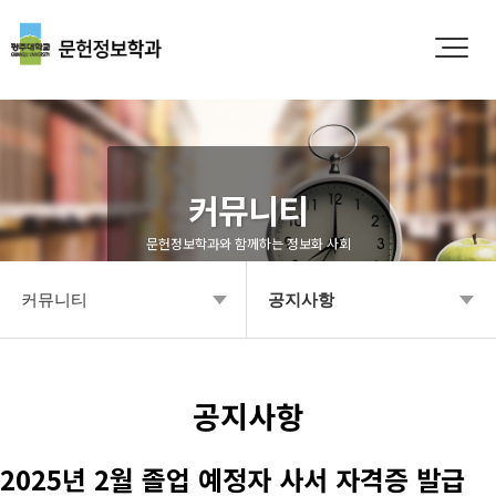
커뮤니티
문헌정보학과와 함께하는 정보화 사회
커뮤니티
공지사항
학과소개
공지사항
입학안내
Q&A
공지사항
학부안내
영상갤러리
2025년 2월 졸업 예정자 사서 자격증 발급
대학원
학과소식 갤러리