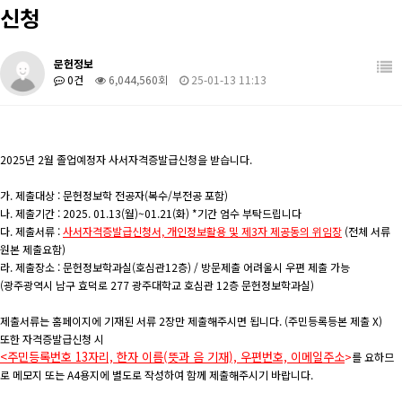
신청
학생활동
관련사이트
장학/취업
학과 발간 자료
문헌정보
0건
6,044,560회
25-01-13 11:13
커뮤니티
도서관계 소식
2025년 2월 졸업예정자 사서자격증발급신청을 받습니다.
가. 제출대상 : 문헌정보학 전공자(복수/부전공 포함)
나. 제출기간 : 2025. 01.13(월)~01.21(화) *기간 엄수 부탁드립니다
다. 제출서류 :
사서자격증발급신청서, 개인정보활용 및 제3자 제공동의 위임장
(전체 서류
원본 제출요함)
라. 제출장소 : 문헌정보학과실(호심관12층) / 방문제출 어려울시 우편 제출 가능
(광주광역시 남구 효덕로 277 광주대학교 호심관 12층 문헌정보학과실)
제출서류는 홈페이지에 기재된 서류 2장만 제출해주시면 됩니다. (주민등록등본 제출 X)
또한 자격증발급신청 시
<주민등록번호 13자리, 한자 이름(뜻과 음 기재), 우편번호, 이메일주소
>
를 요하므
로 메모지 또는 A4용지에 별도로 작성하여 함께 제출해주시기 바랍니다.