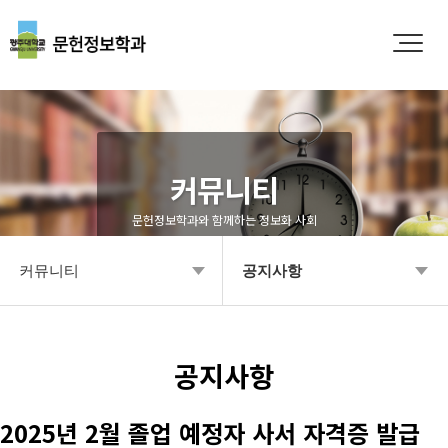
커뮤니티
문헌정보학과와 함께하는 정보화 사회
커뮤니티
공지사항
학과소개
공지사항
입학안내
Q&A
공지사항
학부안내
영상갤러리
2025년 2월 졸업 예정자 사서 자격증 발급
대학원
학과소식 갤러리