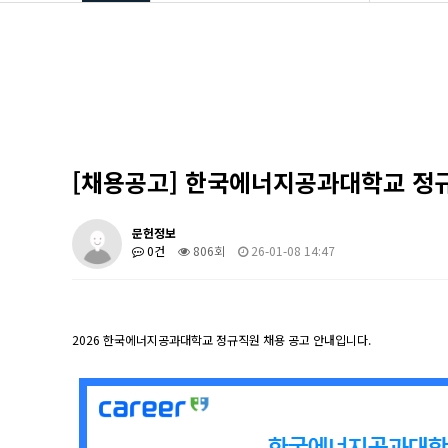
학과소개
공지사항
입학안내
Q&A
학부안내
영상갤러
대학원
학과소식
학생활동
관련사이
[채용공고] 한국에너지공과대학교 정규직
장학/취업
학과 발간
문헌정보
커뮤니티
도서관계 
0건
806회
26-01-08 14:47
2026 한국에너지공과대학교 정규직원 채용 공고 안내입니다.