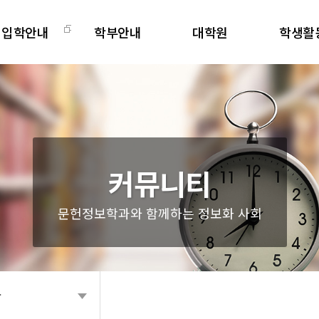
입학안내
학부안내
대학원
학생활
학부
교과과정
대학원소개
학과주요
편입
교직안내
교과과정
비교과프로
대학원
학사일정
학사일정
전공동아
학생회
커뮤니티
문헌정보학과와 함께하는 정보화 사회
항