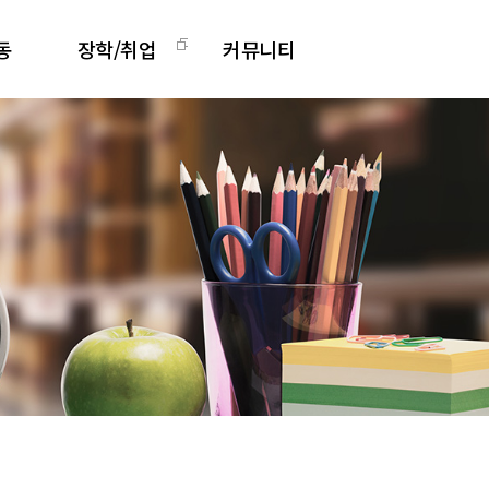
동
장학/취업
커뮤니티
활동
장학안내
공지사항
그램
취업정보
Q&A
리
취업지원센터
영상갤러리
학과소식 갤러리
관련사이트
학과 발간 자료
도서관계 소식