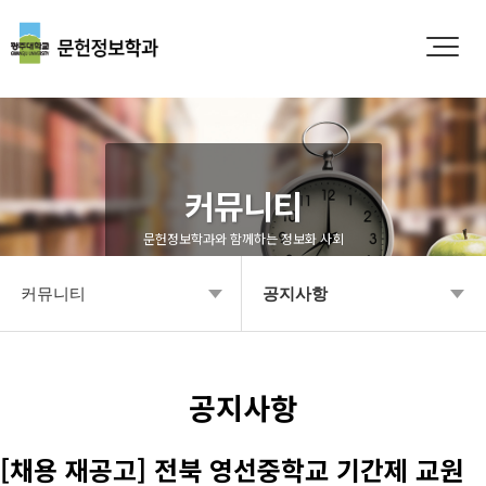
커뮤니티
문헌정보학과와 함께하는 정보화 사회
커뮤니티
공지사항
학과소개
공지사항
입학안내
Q&A
공지사항
학부안내
영상갤러리
[채용 재공고] 전북 영선중학교 기간제 교원
대학원
학과소식 갤러리