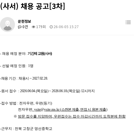
(사서) 채용 공고[3차]
학생활동
관련사이트
장학/취업
학과 발간 자료
문헌정보
0건
179회
26-06-05 15:27
커뮤니티
도서관계 소식
- 채용 예정 분야:
기간제 교원 (사서)
- 선발 예정 인원: 1명
-채용 기간 : 채용시 ~ 2027.02.28.
-원서 접수
:
2026.06.04.(목
요일
) ~ 2026.06.18.(목
요일
) 12
시까지
-접수 방법
:
전자우편
,
우편
(
등기
)
전자우편
: ysite@ysite.ms.kr
(
스캔본 제출
,
면접 시 원본 제출
)
※
방문 접수를 지양하며
,
우편접수는 접수 마감시간까지 도착분에 한함
-근무지 : 전북 고창군 영선중학교