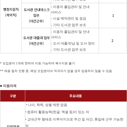
-
이용자 출입관리 및 안내
행정지원직
도서관 안내데스크
서비스
(계약직)
업무
1
-
시설 예약관리 및 점검
(야간근무)
-
기타 도서관 업무 보조
-
이용자 출입관리 및 안내
도서관 대출대 업무
서비스
2
(야간근무)
-
도서 대출
/
반납 및 도서 정리
-
기타 도서관 업무 보조
*
모집분야
1
개에 한하여 지원 가능하며 복수지원 불가
**
채용 절차 진행 중
,
해당 모집분야의 적격자가 없을 경우 임용하지 않을 수 있음
■ 지원자격
구분
주요내용
•
나이
,
학력
,
성별 제한 없음
•
컴퓨터 활용능력
(
한글
,
엑셀 등
)
이 있는 자
•
교대근무 형태로 이루어지므로 주간 및 야간
,
휴일에 근무 가능한
자
지원자격