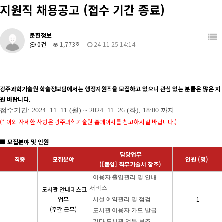
지원직 채용공고 (접수 기간 종료)
학생활동
관련사이트
장학/취업
학과 발간 자료
문헌정보
0건
1,773회
24-11-25 14:14
커뮤니티
도서관계 소식
광주과학기술원 학술정보팀에서는 행정지원직을 모집하고 있으니 관심 있는 분들은 많은 지
원 바랍니다.
접수기간: 2024. 11. 11.(
월
) ~ 2024. 11. 26.(
화
), 18:00
까지
(* 이외 자세한 사항은 광주과학기술원 홈페이지를 참고하시길 바랍니다.)
■ 모집분야 및 인원
담당업무
직종
모집분야
인원 (명)
([붙임] 직무기술서 참조)
-
이용자 출입관리 및 안내
서비스
도서관 안내데스크
업무
1
-
시설 예약관리 및 점검
(주간 근무)
-
도서관 이용자 카드 발급
-
기타 도서관 업무 보조