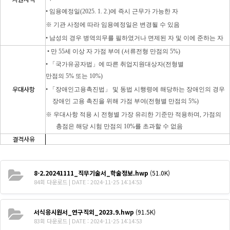
•
임용예정일
(2025. 1. 2.)
에 즉시 근무가 가능한 자
※
기관 사정에 따라 임용예정일은 변경될 수 있음
•
남성의 경우 병역의무를 필하였거나 면제된 자 및 이에 준하는 자
•
만
55
세 이상 자 가점 부여
(
서류전형 만점의
5%)
• 「
국가유공자법
」
에 따른 취업지원대상자
(
전형별
만점의
5%
또는
10%)
우대사항
• 「
장애인고용촉진법
」
및 동법 시행령에 해당하는 장애인의 경우
장애인 고용 촉진을 위해 가점 부여
(
전형별 만점의
5%)
※
우대사항 적용 시 전형별 가장 유리한 기준만 적용하며
,
가점의
총점은 해당 시험 만점의
10%
를 초과할 수 없음
결격사유
8-2.20241111_직무기술서_학술정보.hwp
(51.0K)
84회 다운로드 | DATE : 2024-11-25 14:14:53
서식응시원서_연구직외_2023.9.hwp
(91.5K)
83회 다운로드 | DATE : 2024-11-25 14:14:53