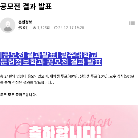
공모전 결과 발표
학생활동
관련사이트
장학/취업
학과 발간 자료
문헌정보
0건
1,923회
24-12-17 19:20
커뮤니티
도서관계 소식
[공모전 결과발표] 광주대학교
문헌정보학과 공모전 결과 발표
총 24편의 명칭이 응모되었으며, 재학생 투표(40%), 신입생 투표(10%), 교수 심사(50%)
를 통해 선정된 결과를 발표합니다. .
모두 모두 축하드립니다.